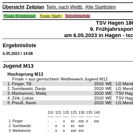
Übersicht
Zeitplan
Teiln. nach Wettb.
Alle Startlisten
Finale (Ergebnisse)
Finale (Startl.)
Teilnehmerliste
TSV Hagen 18
9. Frühjahrsspor
am 6.05.2023 in Hagen - Is
Ergebnisliste
6.05.2023 / 14:08
Jugend M13
Hochsprung M13
Finale > aus gemischtem Wettbewerb Jugend M12
1.
Finger, Till
2010
WE
LG Men
2.
Sumilawski, Darijo
2010
WE
LG Men
3.
Markanovic, Matej
2010
WE
TSV Hag
4.
Zink, Lukas
2010
WE
TSV Hag
5.
Preuß, Kevin
2010
WE
LG Men
110
115
120
125
130
135
140
-----
-----
-----
-----
-----
-----
-----
1.
Finger
-
-
o
xo
xxo
o
xxx
2.
Sumilawski
-
o
o
xo
xxx
3.
Markanovic
-
o
o
xxo
xxx