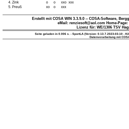
4.
Zink
o
o
xxo
xxx
5.
Preuß
xo
o
xxx
Erstellt mit COSA WIN 3.3.9.0 -- COSA-Software, Bergg
eMail: renziesoft@aol.com Home-Page:
Lizenz für: WE/1306 TSV Hag
Seite geladen in 0.006 s. - SportLA (Version: 0.13.7.2023-03-10 - Ki
Datenverarbeitung mit COS