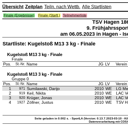
Übersicht
Zeitplan
Teiln. nach Wettb.
Alle Startlisten
Finale (Ergebnisse)
Finale (Startl.)
Teilnehmerliste
TSV Hagen 18
9. Frühjahrsspor
am 06.05.2023 in Hagen - I
Startliste: Kugelstoß M13 3 kg - Finale
Kugelstoß M13 3 kg - Finale
Finale
Pos.
Name
JG
LV
Verein
St.-Nr.
Kugelstoß M13 3 kg - Finale
Gruppe 0
Pos.
Name
JG
LV
Verein
St.-Nr.
1
Sumilawski, Darijo
2010
WE
LG Me
971
2
Keil, Nikita
2010
WE
LAC Ve
919
3
Krüger, Jonas
2010
WE
LAC Ve
920
4
Zöllner, Justus
2010
WE
TSV H
1927
Seite geladen in 0.002 s. - SportLA (Version: 0.13.7.2023-03-10 - Ki
Datenverarbeitung mit COS