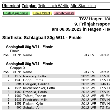
Übersicht
Zeitplan
Teiln. nach Wettb.
Alle Startlisten
Finale (Ergebnisse)
Finale (Startl.)
Teilnehmerliste
TSV Hagen 18
9. Frühjahrsspor
am 06.05.2023 in Hagen - I
Startliste: Schlagball 80g W11 - Finale
Schlagball 80g W11 - Finale
Finale
Pos.
Name
JG
LV
Verein
St.-Nr.
Schlagball 80g W11 - Finale
Gruppe 0
Pos.
Name
JG
LV
Verein
St.-Nr.
1
Niescery, Lotta
2012
WE
TSV Ki
1972
2
Hopp, Emma
2012
WE
TSV H
1939
3
Dierigen, Pauline
2012
WE
DJK G
894
4
Kuchenbecker, Lotta
2012
WE
TSV H
1944
5
Dropalla, Paula
2012
WE
TSV Ki
1969
6
Tafzati, Tasnim
2012
WE
VfL Ei
1989
7
Friedrichs, Milla
2012
WE
TSV H
1935
8
Ricken, Kylie
2012
WE
TSV H
1953
9
Schulte, Anni
2012
WE
TG Zu
997