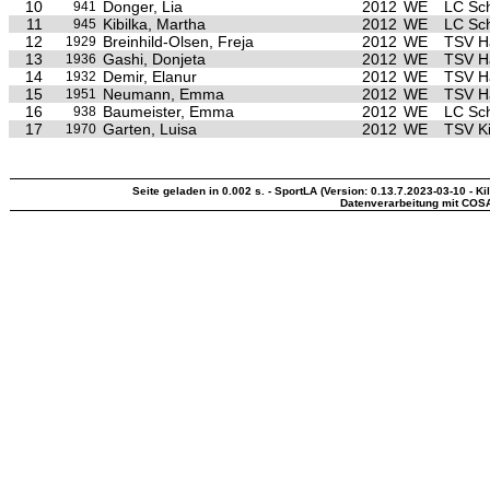
10
Donger, Lia
2012
WE
LC Sc
941
11
Kibilka, Martha
2012
WE
LC Sc
945
12
Breinhild-Olsen, Freja
2012
WE
TSV H
1929
13
Gashi, Donjeta
2012
WE
TSV H
1936
14
Demir, Elanur
2012
WE
TSV H
1932
15
Neumann, Emma
2012
WE
TSV H
1951
16
Baumeister, Emma
2012
WE
LC Sc
938
17
Garten, Luisa
2012
WE
TSV Ki
1970
Seite geladen in 0.002 s. - SportLA (Version: 0.13.7.2023-03-10 - Ki
Datenverarbeitung mit COS