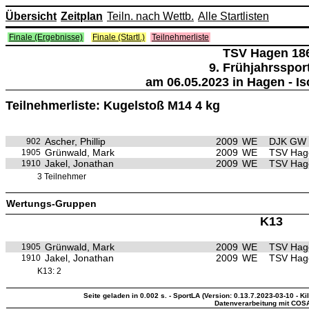
Übersicht
Zeitplan
Teiln. nach Wettb.
Alle Startlisten
Finale (Ergebnisse)
Finale (Startl.)
Teilnehmerliste
TSV Hagen 18
9. Frühjahrsspor
am 06.05.2023 in Hagen - I
Teilnehmerliste: Kugelstoß M14 4 kg
Ascher, Phillip
2009
WE
DJK GW 
902
Grünwald, Mark
2009
WE
TSV Hag
1905
Jakel, Jonathan
2009
WE
TSV Hag
1910
3 Teilnehmer
Wertungs-Gruppen
K13
Grünwald, Mark
2009
WE
TSV Hag
1905
Jakel, Jonathan
2009
WE
TSV Hag
1910
K13: 2
Seite geladen in 0.002 s. - SportLA (Version: 0.13.7.2023-03-10 - Ki
Datenverarbeitung mit COS