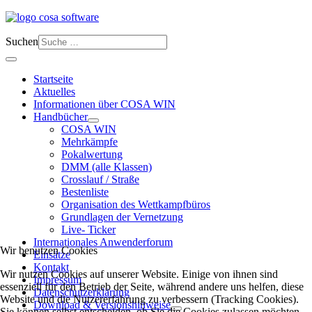
Suchen
Startseite
Aktuelles
Informationen über COSA WIN
Handbücher
COSA WIN
Mehrkämpfe
Pokalwertung
DMM (alle Klassen)
Crosslauf / Straße
Bestenliste
Organisation des Wettkampfbüros
Grundlagen der Vernetzung
Live- Ticker
Internationales Anwenderforum
Wir benutzen Cookies
Einsätze
Kontakt
Wir nutzen Cookies auf unserer Website. Einige von ihnen sind
Impressum
essenziell für den Betrieb der Seite, während andere uns helfen, diese
Datenschutzerklärung
Website und die Nutzererfahrung zu verbessern (Tracking Cookies).
Download & Versionshinweise
Sie können selbst entscheiden, ob Sie die Cookies zulassen möchten.