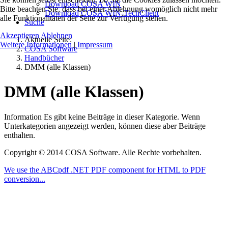
Download COSA WIN
Bitte beachten Sie, dass bei einer Ablehnung womöglich nicht mehr
Download COSA WIN-TechClient
alle Funktionalitäten der Seite zur Verfügung stehen.
Suche
Akzeptieren
Ablehnen
Aktuelle Seite:
Weitere Informationen
|
Impressum
COSA Software
Handbücher
DMM (alle Klassen)
DMM (alle Klassen)
Information
Es gibt keine Beiträge in dieser Kategorie. Wenn
Unterkategorien angezeigt werden, können diese aber Beiträge
enthalten.
Copyright © 2014 COSA Software. Alle Rechte vorbehalten.
We use the ABCpdf .NET PDF component for HTML to PDF
conversion...