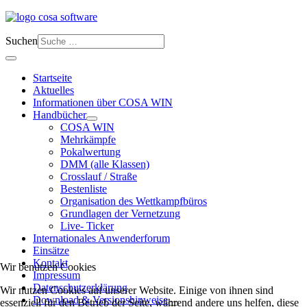
Suchen
Startseite
Aktuelles
Informationen über COSA WIN
Handbücher
COSA WIN
Mehrkämpfe
Pokalwertung
DMM (alle Klassen)
Crosslauf / Straße
Bestenliste
Organisation des Wettkampfbüros
Grundlagen der Vernetzung
Live- Ticker
Internationales Anwenderforum
Einsätze
Kontakt
Wir benutzen Cookies
Impressum
Datenschutzerklärung
Wir nutzen Cookies auf unserer Website. Einige von ihnen sind
Download & Versionshinweise
essenziell für den Betrieb der Seite, während andere uns helfen, diese